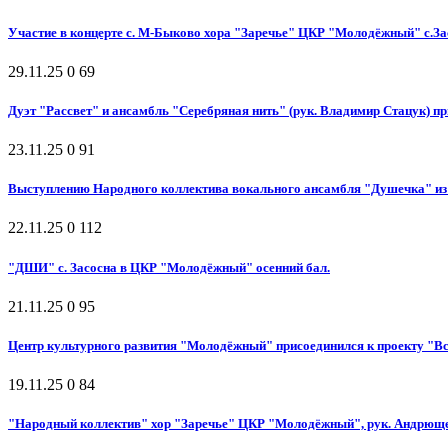
Участие в концерте с. М-Быково хора "Заречье" ЦКР "Молодёжный" с.За
29.11.25
0
69
Дуэт "Рассвет" и ансамбль "Серебряная нить" (рук. Владимир Стацук) п
23.11.25
0
91
Выступлению Народного коллектива вокального ансамбля "Душечка" из 
22.11.25
0
112
"ДШИ" с. Засосна в ЦКР "Молодёжный" осенний бал.
21.11.25
0
95
Центр культурного развития "Молодёжный" присоединился к проекту "Вс
19.11.25
0
84
"Народный коллектив" хор "Заречье" ЦКР "Молодёжный", рук. Андрющен