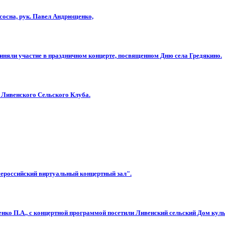
сосна, рук. Павел Андрющенко,
риняли участие в праздничном концерте, посвященном Дню села Гредякино.
Ливенского Сельского Клуба.
ероссийский виртуальный концертный зал".
ко П.А., с концертной программой посетили Ливенский сельский Дом кул