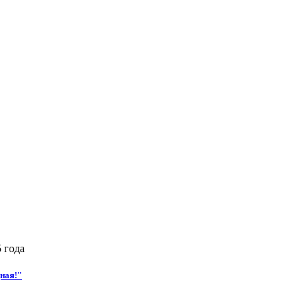
 года
ная!"