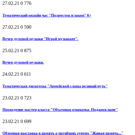
27.02.21
0
776
Тематический онлайн час "Подросток и закон" 6+
27.02.21
0
590
Вечер духовой музыки "Играй музыкант".
25.02.21
0
875
Вечер духовой музыки.
24.02.21
0
611
Тематическая дискотека "Армейской славы великий путь"
23.02.21
0
723
Проведение мастер класса "Объемная открытка. Подарок папе"
23.02.21
0
699
Обзорная выставка в память о погибших героях "Живая память..."