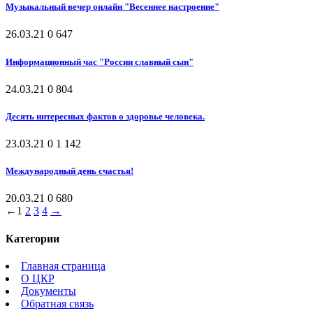
Музыкальный вечер онлайн "Весеннее настроение"
26.03.21
0
647
Информационный час "России славный сын"
24.03.21
0
804
Десять интересных фактов о здоровье человека.
23.03.21
0
1 142
Международный день счастья!
20.03.21
0
680
←
1
2
3
4
→
Категории
Главная страница
О ЦКР
Документы
Обратная связь