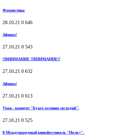
Флористика
28.10.21
0
646
Афиша!
27.10.21
0
543
‼ВНИМАНИЕ ‼ВНИМАНИЕ‼
27.10.21
0
632
Афиша!
27.10.21
0
613
Урок - концерт "Букет осенних мелодий".
27.10.21
0
525
8 Международный кинофестиваль "Ноль+".