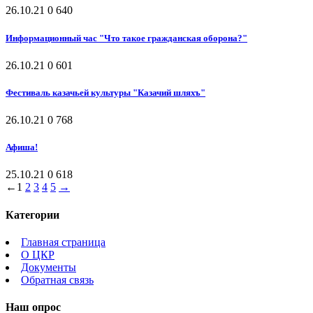
26.10.21
0
640
Информационный час "Что такое гражданская оборона?"
26.10.21
0
601
Фестиваль казачьей культуры "Казачий шляхъ"
26.10.21
0
768
Афиша!
25.10.21
0
618
←
1
2
3
4
5
→
Категории
Главная страница
О ЦКР
Документы
Обратная связь
Наш опрос