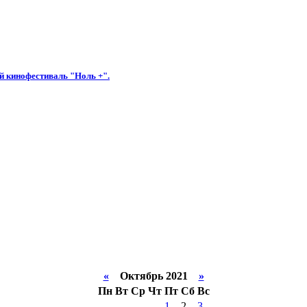
 кинофестиваль "Ноль +".
«
Октябрь 2021
»
Пн
Вт
Ср
Чт
Пт
Сб
Вс
1
2
3