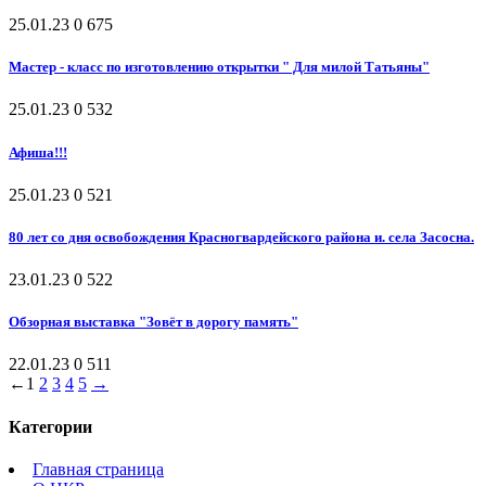
25.01.23
0
675
Мастер - класс по изготовлению открытки " Для милой Татьяны"
25.01.23
0
532
Афиша!!!
25.01.23
0
521
80 лет со дня освобождения Красногвардейского района и. села Засосна.
23.01.23
0
522
Обзорная выставка "Зовёт в дорогу память"
22.01.23
0
511
←
1
2
3
4
5
→
Категории
Главная страница