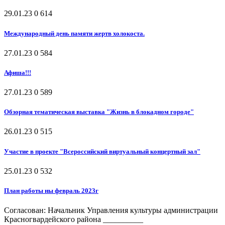
29.01.23
0
614
Международный день памяти жертв холокоста.
27.01.23
0
584
Афиша!!!
27.01.23
0
589
Обзорная тематическая выставка "Жизнь в блокадном городе"
26.01.23
0
515
Участие в проекте "Всероссийский виртуальный концертный зал"
25.01.23
0
532
План работы ны февраль 2023г
Согласован: Начальник Управления культуры администрации
Красногвардейского района __________