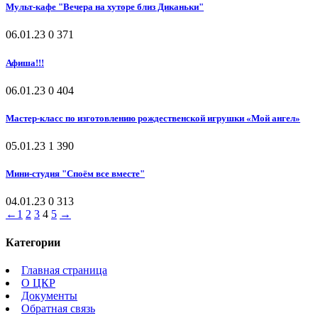
Мульт-кафе "Вечера на хуторе близ Диканьки"
06.01.23
0
371
Афиша!!!
06.01.23
0
404
Мастер-класс по изготовлению рождественской игрушки «Мой ангел»
05.01.23
1
390
Мини-студия "Споём все вместе"
04.01.23
0
313
←
1
2
3
4
5
→
Категории
Главная страница
О ЦКР
Документы
Обратная связь