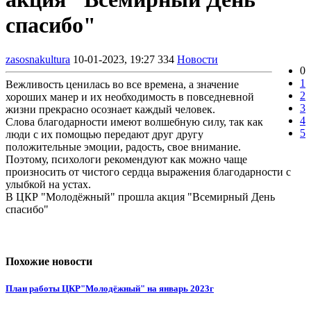
спасибо"
zasosnakultura
10-01-2023, 19:27
334
Новости
0
1
Вежливость ценилась во все времена, а значение
2
хороших манер и их необходимость в повседневной
3
жизни прекрасно осознает каждый человек.
4
Слова благодарности имеют волшебную силу, так как
5
люди с их помощью передают друг другу
положительные эмоции, радость, свое внимание.
Поэтому, психологи рекомендуют как можно чаще
произносить от чистого сердца выражения благодарности с
улыбкой на устах.
В ЦКР "Молодёжный" прошла акция "Всемирный День
спасибо"
Похожие новости
План работы ЦКР"Молодёжный" на январь 2023г