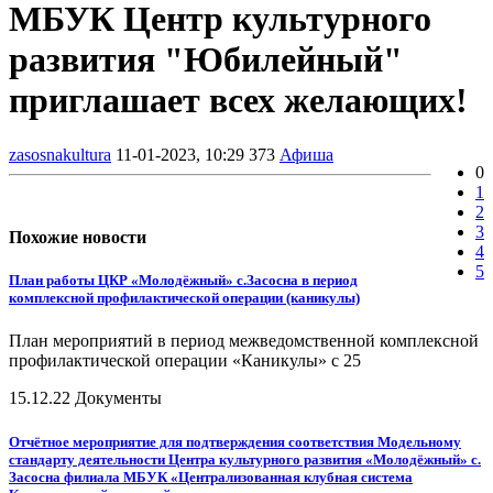
МБУК Центр культурного
развития "Юбилейный"
приглашает всех желающих!
zasosnakultura
11-01-2023, 10:29
373
Афиша
0
1
2
3
Похожие новости
4
5
План работы ЦКР «Молодёжный» с.Засосна в период
комплексной профилактической операции (каникулы)
План мероприятий в период межведомственной комплексной
профилактической операции «Каникулы» с 25
15.12.22
Документы
Отчётное мероприятие для подтверждения соответствия Модельному
стандарту деятельности Центра культурного развития «Молодёжный» с.
Засосна филиала МБУК «Централизованная клубная система