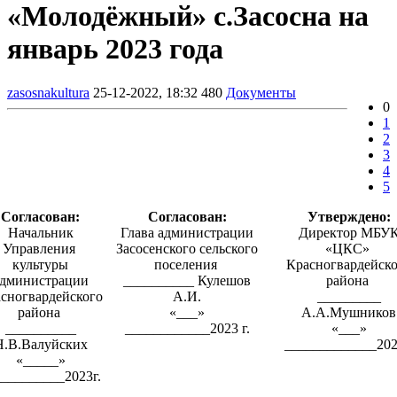
«Молодёжный» с.Засосна на
январь 2023 года
zasosnakultura
25-12-2022, 18:32
480
Документы
0
1
2
3
4
5
Согласован:
Согласован:
Утверждено:
Начальник
Глава администрации
Директор МБУ
Управления
Засосенского
сельского
«ЦКС»
культуры
поселения
Красногвардейск
администрации
__________ Кулешов
района
сногвардейского
А.И.
_________
района
«___»
А.А.Мушников
__________
____________2023 г.
«___»
Н.В.Валуйских
_____________202
«_____»
__________2023г.