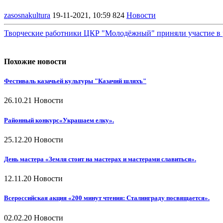
zasosnakultura
19-11-2021, 10:59
824
Новости
Творческие работники ЦКР "Молодёжный" приняли участие в 
Похожие новости
Фестиваль казачьей культуры "Казачий шляхъ"
26.10.21
Новости
Районный конкурс«Украшаем елку».
25.12.20
Новости
День мастера «Земля стоит на мастерах и мастерами славиться».
12.11.20
Новости
Всероссийская акция «200 минут чтения: Сталинграду посвящается».
02.02.20
Новости