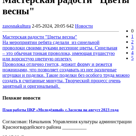
весны"
zasosnakultura
2-05-2024, 20:05
642
Новости
0
1
Мастерская радости "Цветы весны"
2
На мероприятии ребята сделали из синельной
3
проволоки своими руками весенние цветы. Синельная
4
– это обычная тонкая проволока, имеющая пушистую
5
или ворсистую цветную оплетку.
Проволока отлично гнется, держит форму и режется
ножницами, что позволяет создавать из нее различные
игрушки и поделки. Такие поделки без особого труда можно
создать в считанные минуты. Творческий процесс очень
занятный и оригинальный.
Похожие новости
План работы ЦКР «Молодёжный» с.Засосна на август 2023 года
Согласован: Начальник Управления культуры администрации
Красногвардейского района __________