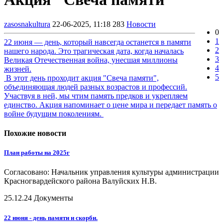
zasosnakultura
22-06-2025, 11:18
283
Новости
0
1
22 июня — день, который навсегда останется в памяти
2
нашего народа. Это трагическая дата, когда началась
3
Великая Отечественная война, унесшая миллионы
4
жизней.
5
В этот день проходит акция "Свеча памяти",
объединяющая людей разных возрастов и профессий.
Участвуя в ней, мы чтим память предков и укрепляем
единство. Акция напоминает о цене мира и передает память о
войне будущим поколениям.
Похожие новости
План работы на 2025г
Согласовано: Начальник управления культуры администрации
Красногвардейского района Валуйских Н.В.
25.12.24
Документы
22 июня - день памяти и скорби.