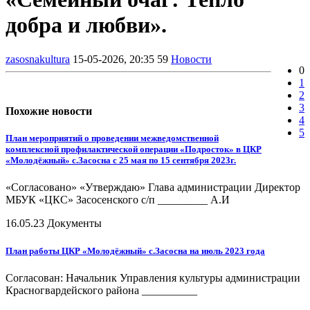
добра и любви».
zasosnakultura
15-05-2026, 20:35
59
Новости
0
1
2
3
Похожие новости
4
5
План мероприятий о проведении межведомственной
комплексной профилактической операции «Подросток» в ЦКР
«Молодёжный» с.Засосна с 25 мая по 15 сентября 2023г.
«Согласовано» «Утверждаю» Глава администрации Директор
МБУК «ЦКС» Засосенского с/п _________ А.И
16.05.23
Документы
План работы ЦКР «Молодёжный» с.Засосна на июль 2023 года
Согласован: Начальник Управления культуры администрации
Красногвардейского района __________