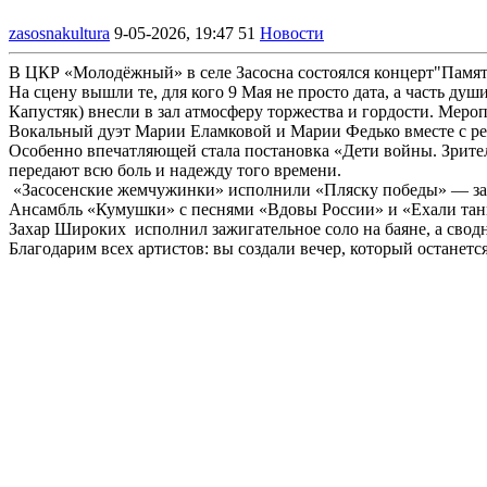
zasosnakultura
9-05-2026, 19:47
51
Новости
В ЦКР «Молодёжный» в селе Засосна состоялся концерт"Памят
На сцену вышли те, для кого 9 Мая не просто дата, а часть ду
Капустяк) внесли в зал атмосферу торжества и гордости. Мер
Вокальный дуэт Марии Еламковой и Марии Федько вместе с реб
Особенно впечатляющей стала постановка «Дети войны. Зрител
передают всю боль и надежду того времени.
«Засосенские жемчужинки» исполнили «Пляску победы» — за
Ансамбль «Кумушки» с песнями «Вдовы России» и «Ехали тан
Захар Широких исполнил зажигательное соло на баяне, а сводн
Благодарим всех артистов: вы создали вечер, который останетс