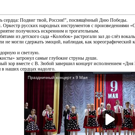
ь сердца: Подвиг твой, Россия!", посвящённый Дню Победы.
ши. Оркестр русских народных инструментов с произведениями «О
оприятие получилось искренним и трогательным.
ятами из детского сада «Колобок» растрогали зал до слёз вок
и не могли сдержать эмоций, наблюдая, как хореографический 
дорную и светлую.
кисты» затронул самые глубокие струны души.
ый хор вместе с В. Зюбой завершил концерт исполнением «Дня П
я в наших сердцах надолго.