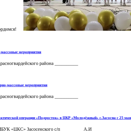
 гордимся!
о-массовые мероприятия
расногвардейского района __________
урно-массовые мероприятия
расногвардейского района __________
тической операции «Подросток» в ЦКР «Молодёжный» с.Засосна с 25 мая п
БУК «ЦКС» Засосенского с/п _________ А.И