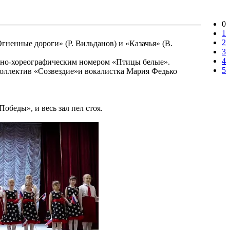
0
1
2
гненные дороги» (Р. Вильданов) и «Казачья» (В.
3
4
ально-хореографическим номером «Птицы белые».
5
коллектив «Созвездие»и вокалистка Мария Федько
обеды», и весь зал пел стоя.