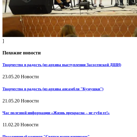
]
Похожие новости
Творчество в радость (из архива выступления Засосенской ДШИ)
23.05.20
Новости
Творчество в радость (из архива ансамбля "Кумушки")
21.05.20
Новости
Час полезной информации «Жизнь прекрасна – не губи ее!»
11.02.20
Новости
Праздничный концерт "Святки наши начинаем"