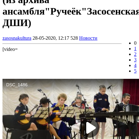
ансамбля"Ручеёк"Засосенска
ДШИ)
zasosnakultura
28-05-2020, 12:17
528
Новости
0
1
[video=
2
3
4
5