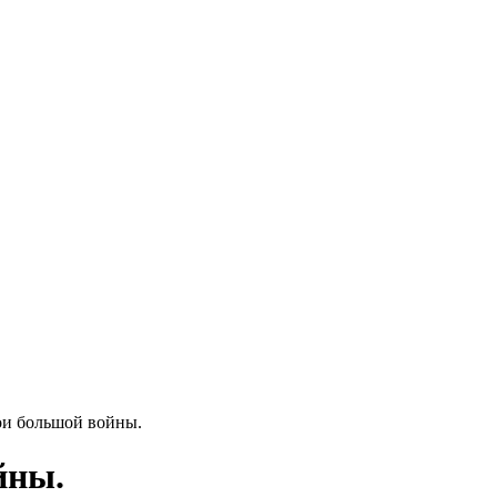
ои большой войны.
йны.