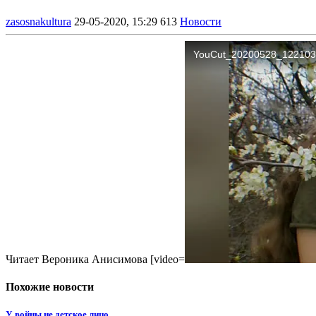
zasosnakultura
29-05-2020, 15:29
613
Новости
Читает Вероника Анисимова [video=
Похожие новости
У войны не детское лицо.