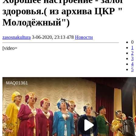
здоровья.( из архива ЦКР "
Молодёжный")
zasosnakultura
3-06-2020, 23:13
478
Новости
0
1
[video=
2
3
4
5