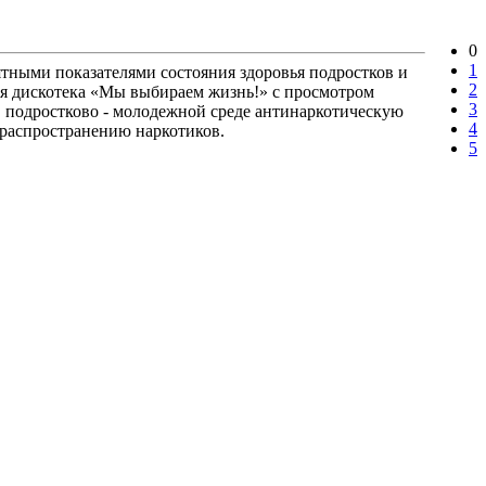
0
1
тными показателями состояния здоровья подростков и
2
я дискотека «Мы выбираем жизнь!» с просмотром
3
в подростково - молодежной среде антинаркотическую
4
 распространению наркотиков.
5