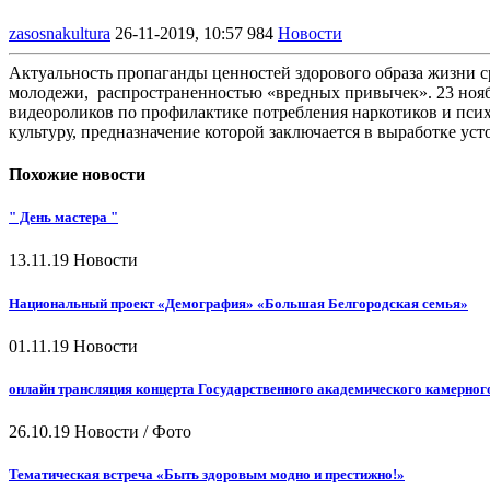
zasosnakultura
26-11-2019, 10:57
984
Новости
Актуальность пропаганды ценностей здорового образа жизни с
молодежи, распространенностью «вредных привычек». 23 нояб
видеороликов по профилактике потребления наркотиков и пси
культуру, предназначение которой заключается в выработке ус
Похожие новости
" День мастера "
13.11.19
Новости
Национальный проект «Демография» «Большая Белгородская семья»
01.11.19
Новости
онлайн трансляция концерта Государственного академического камерног
26.10.19
Новости / Фото
Тематическая встреча «Быть здоровым модно и престижно!»