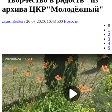
архива ЦКР"Молодёжный"
zasosnakultura
26-07-2020, 10:43
500
Новости
0
1
2
3
4
5