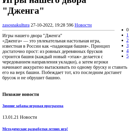
"Дженга"
zasosnakultura
27-10-2022, 19:28
596
Новости
0
1
Игры нашего двора "Дженга"
2
«Дженга» — это увлекательная настольная игра,
3
известная в России как «падающая башня». Принцип
4
достаточно прост: из ровных деревянных брусков
5
строится башня (каждый новый «этаж» делается с
чередованием направления укладки), а затем игроки
начинают аккуратно вытаскивать по одному бруску и ставить
его на верх башни. Побеждает тот, кто последним достанет
брусок и не обрушит башню.
Похожие новости
Зимние забавы игровая программа
13.01.21
Новости
Методические разработки летних игр!