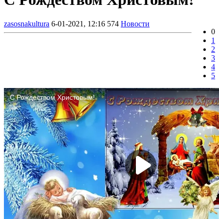
zasosnakultura
6-01-2021, 12:16
574
Новости
0
1
2
3
4
5