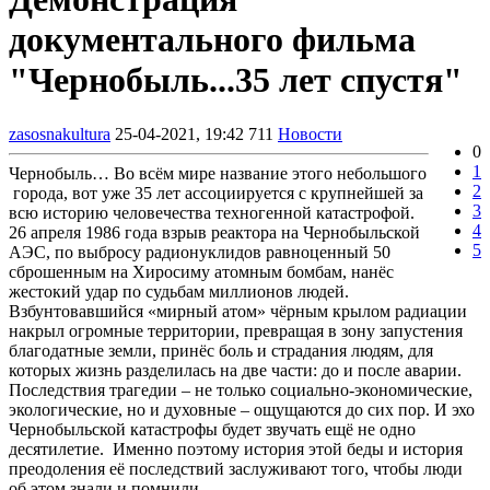
документального фильма
"Чернобыль...35 лет спустя"
zasosnakultura
25-04-2021, 19:42
711
Новости
0
1
Чернобыль… Во всём мире название этого небольшого
2
города, вот уже 35 лет ассоциируется с крупнейшей за
3
всю историю человечества техногенной катастрофой.
4
26 апреля 1986 года взрыв реактора на Чернобыльской
5
АЭС, по выбросу радионуклидов равноценный 50
сброшенным на Хиросиму атомным бомбам, нанёс
жестокий удар по судьбам миллионов людей.
Взбунтовавшийся «мирный атом» чёрным крылом радиации
накрыл огромные территории, превращая в зону запустения
благодатные земли, принёс боль и страдания людям, для
которых жизнь разделилась на две части: до и после аварии.
Последствия трагедии – не только социально-экономические,
экологические, но и духовные – ощущаются до сих пор. И эхо
Чернобыльской катастрофы будет звучать ещё не одно
десятилетие. Именно поэтому история этой беды и история
преодоления её последствий заслуживают того, чтобы люди
об этом знали и помнили.