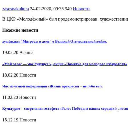
zasosnakultura
24-02-2020, 09:35
949
Новости
В ЦКР «Молодёжный» был продемонстрирован художественн
Похожие новости
худ.фильм "Матросы в деле" о Великой Отечественной войне.
19.02.20
Афиша
«Мой голос — мое будущее!», акция «Памятка для молодого избирателя»
18.02.20
Новости
Час полезной информации «Жизнь прекрасна – не губи ее!»
11.02.20
Новости
Культурно – спортивная эстафета«Голос Победы в наших сердцах!», пос
15.12.19
Новости