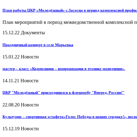
План работы ЦКР «Молодёжный» с.Засосна в период комплексной профил
План мероприятий в период межведомственной комплексной п
15.12.22
Документы
Праздничный концерт в селе Марьевка
15.01.22
Новости
мастер – класс «Композиция – импровизация в технике монотипия».
14.11.21
Новости
ЦКР "Молодёжный" присоединился к флешмобу "Вперед, Россия!"
22.08.20
Новости
Культурно – спортивная эстафета«Голос Победы в наших сердцах!», пос
15.12.19
Новости