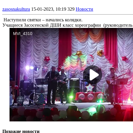
zasosnakultura
15-01-2023, 10:19
329
Новости
Наступили святки – начались колядки.
Учащиеся Засосенской ДШИ класс хореографии (руководитель 
Похожие новости