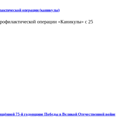
актической операции (каникулы)
рофилактической операции «Каникулы» с 25
вящённой 75-й годовщине Победы в Великой Отечественной войне