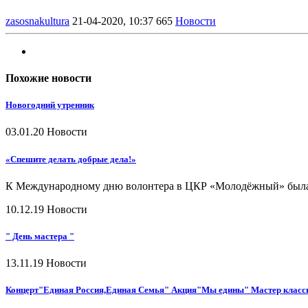
zasosnakultura
21-04-2020, 10:37
665
Новости
Похожие новости
Новогодний утренник
03.01.20
Новости
«Спешите делать добрые дела!»
К Международному дню волонтера в ЦКР «Молодёжный» была 
10.12.19
Новости
" День мастера "
13.11.19
Новости
Концерт"Единая Россия,Единая Семья" Акция"Мы едины" Мастер класс