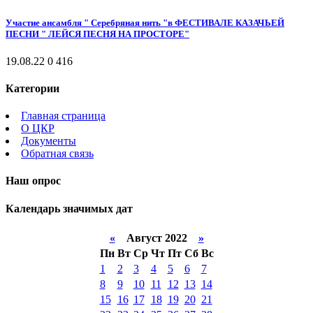
Участие ансамбля " Серебряная нить "в ФЕСТИВАЛЕ КАЗАЧЬЕЙ
ПЕСНИ " ЛЕЙСЯ ПЕСНЯ НА ПРОСТОРЕ"
19.08.22
0
416
Категории
Главная страница
О ЦКР
Документы
Обратная связь
Наш опрос
Календарь значимых дат
«
Август 2022
»
Пн
Вт
Ср
Чт
Пт
Сб
Вс
1
2
3
4
5
6
7
8
9
10
11
12
13
14
15
16
17
18
19
20
21