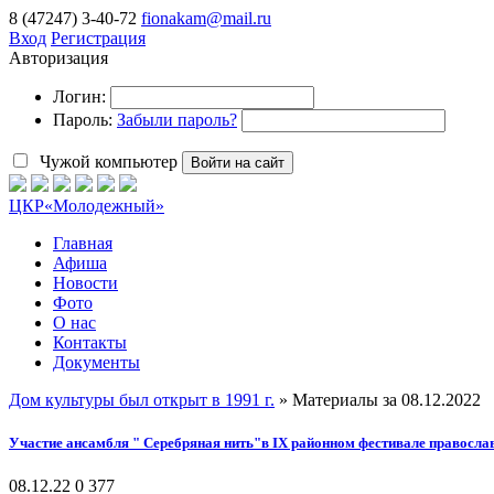
8 (47247) 3-40-72
fionakam@mail.ru
Вход
Регистрация
Авторизация
Логин:
Пароль:
Забыли пароль?
Чужой компьютер
Войти на сайт
ЦКР
«Молодежный»
Главная
Афиша
Новости
Фото
О нас
Контакты
Документы
Дом культуры был открыт в 1991 г.
» Материалы за 08.12.2022
Участие ансамбля " Серебряная нить"в IX районном фестивале правосла
08.12.22
0
377