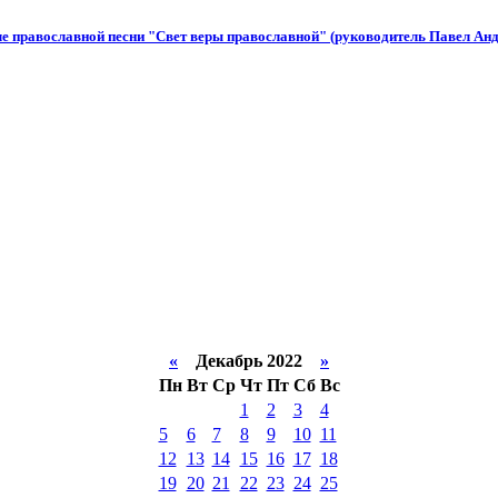
ле православной песни "Свет веры православной" (руководитель Павел А
«
Декабрь 2022
»
Пн
Вт
Ср
Чт
Пт
Сб
Вс
1
2
3
4
5
6
7
8
9
10
11
12
13
14
15
16
17
18
19
20
21
22
23
24
25