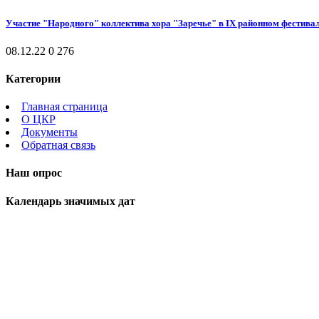
Участие "Народного" коллектива хора "Заречье" в IX районном фестива
08.12.22
0
276
Категории
Главная страница
О ЦКР
Документы
Обратная связь
Наш опрос
Календарь значимых дат