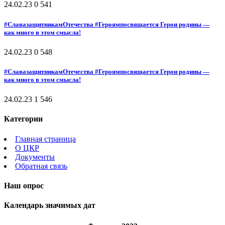
24.02.23
0
541
#СлавазащитникамОтечества #Героямпосвящается Герои родины —
как много в этом смысла!
24.02.23
0
548
#СлавазащитникамОтечества #Героямпосвящается Герои родины —
как много в этом смысла!
24.02.23
1
546
Категории
Главная страница
О ЦКР
Документы
Обратная связь
Наш опрос
Календарь значимых дат