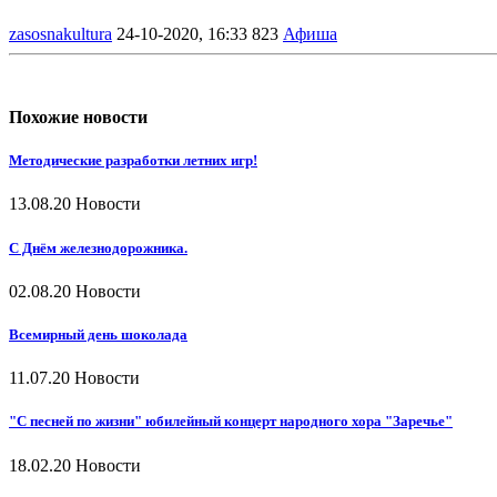
zasosnakultura
24-10-2020, 16:33
823
Афиша
Похожие новости
Методические разработки летних игр!
13.08.20
Новости
С Днём железнодорожника.
02.08.20
Новости
Всемирный день шоколада
11.07.20
Новости
"С песней по жизни" юбилейный концерт народного хора "Заречье"
18.02.20
Новости