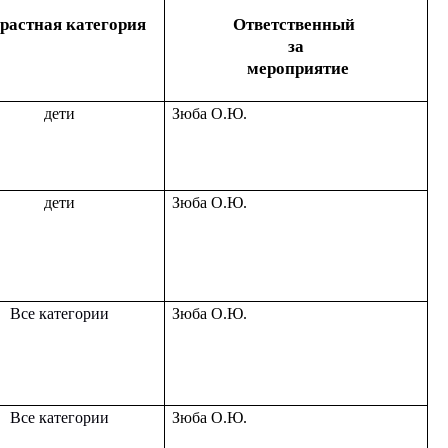
растная категория
Ответственный
за
мероприятие
дети
Зюба О.Ю.
дети
Зюба О.Ю.
Все категории
Зюба О.Ю.
Все категории
Зюба О.Ю.