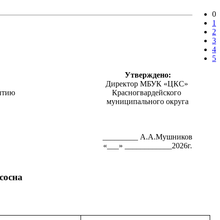
0
1
2
3
4
5
Утверждено:
Директор МБУК «ЦКС»
витию
Красногвардейского
муниципального округа
_________ А.А.Мушников
«___» ____________2026г.
сосна