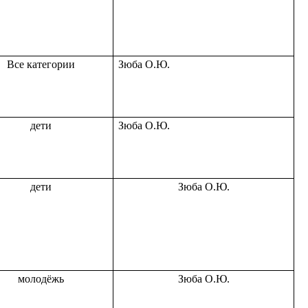
Все категории
Зюба О.Ю.
дети
Зюба О.Ю.
дети
Зюба О.Ю.
молодёжь
Зюба О.Ю.