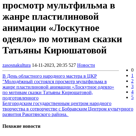
просмотр мультфильма в
жанре пластилиновой
анимации «Лоскутное
одеяло» по мотивам сказки
Татьяны Кирюшатовой
zasosnakultura
14-11-2023, 20:35
527
Новости
0
1
В День областного народного мастера в ЦКР
2
"Молодёжный состоялся просмотр мультфильма в
3
жанре пластилиновой анимации «Лоскутное одеяло»
4
по мотивам сказки Татьяны Кирюшатовой,
5
подготовленного
Белгородским государственным центром народного
творчества в сотворчестве с Бобравским Центром культурного
развития Ракитянского района.
Похожие новости