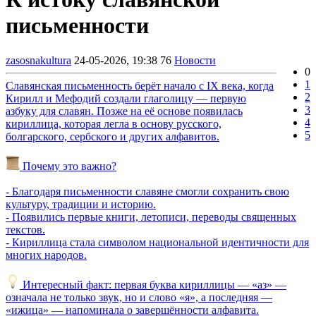
письменности
zasosnakultura
24-05-2026, 19:38
76
Новости
0
1
Славянская письменность берёт начало с IX века, когда
2
Кирилл и Мефодий создали глаголицу — первую
3
азбуку для славян. Позже на её основе появилась
4
кириллица, которая легла в основу русского,
5
болгарского, сербского и других алфавитов.
Почему это важно?
- Благодаря письменности славяне смогли сохранить свою
культуру, традиции и историю.
- Появились первые книги, летописи, переводы священных
текстов.
- Кириллица стала символом национальной идентичности для
многих народов.
Интересный факт: первая буква кириллицы — «аз» —
означала не только звук, но и слово «я», а последняя —
«ижица» — напоминала о завершённости алфавита.