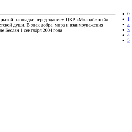
0
1
 открытой площадке перед зданием ЦКР «Молодёжный»
2
тской души. В знак добра, мира и взаимоуважения
3
де Беслан 1 сентября 2004 года
4
5