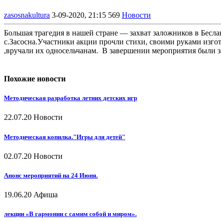
zasosnakultura
3-09-2020, 21:15
569
Новости
Большая трагедия в нашей стране — захват заложников в Бес
с.Засосна.Участники акции прочли стихи, своими руками изго
,вручали их односельчанам. В завершении мероприятия были за
Похожие новости
Методическая разработка летних детских игр
22.07.20
Новости
Методическая копилка."Игры для детей"
02.07.20
Новости
Анонс мероприятий на 24 Июня.
19.06.20
Афиша
лекции «В гармонии с самим собой и миром».