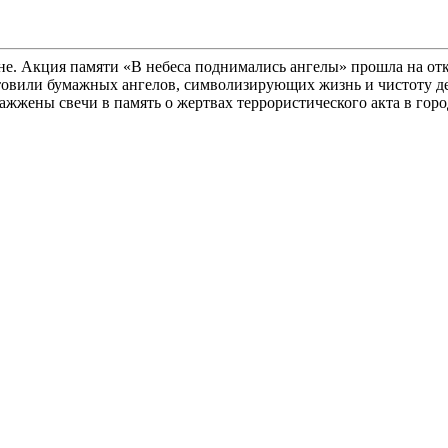
лане. Акция памяти «В небеса поднимались ангелы» прошла на
товили бумажных ангелов, символизирующих жизнь и чистоту де
жжены свечи в память о жертвах террористического акта в горо