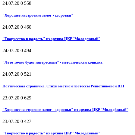
24.07.20
0
558
"Хорошее настроение залог - здоровья"
24.07.20
0
460
"Творчество в радость" из архива ЦКР"Молодежный"
24.07.20
0
494
"Лето точно будет интересным" - методическая копилка.
24.07.20
0
521
Поэтическая страничка. Стихи местной поэтессы Решетниковой В.Н
23.07.20
0
629
"Хорошее настроение залог - здоровья" из архива ЦКР"Молодёжный"
23.07.20
0
427
"Творчество в радость" из архива ЦКР"Молодёжный"