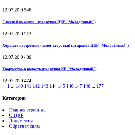
12.07.20
0
548
С песней по жизни... (из архива ЦКР "Молодёжный")
12.07.20
0
512
Хорошее настроение - залог здоровья! (из архива ЦКР "Молодёжный")
12.07.20
0
489
Творчество в радость (из архива КР "Молодёжный")
12.07.20
0
474
←
1
...
140
141
142
143
144
145
146
147
148
...
177
→
Категории
Главная страница
О ЦКР
Документы
Обратная связь