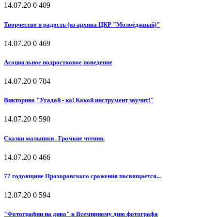
14.07.20
0
409
Творчество в радость (из архива ЦКР "Молоёджный)"
14.07.20
0
469
Асоциальное подростковое поведение
14.07.20
0
704
Викторина "Угадай - ка! Какой инструмент звучит!"
14.07.20
0
590
Сказки малышки . Громкие чтения.
14.07.20
0
466
77 годовщине Прохоровского сражения посвящается...
12.07.20
0
594
"Фотографии на диво" к Всемирному дню фотографа