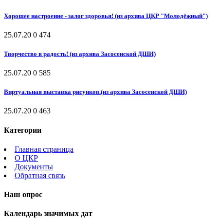
Хорошее настроение - залог здоровья! (из архива ЦКР "Молодёжный")
25.07.20
0
474
Творчество в радость! (из архива Засосенской ДШИ)
25.07.20
0
585
Виртуальная выставка рисунков.(из архива Засосенской ДШИ)
25.07.20
0
463
Категории
Главная страница
О ЦКР
Документы
Обратная связь
Наш опрос
Календарь значимых дат