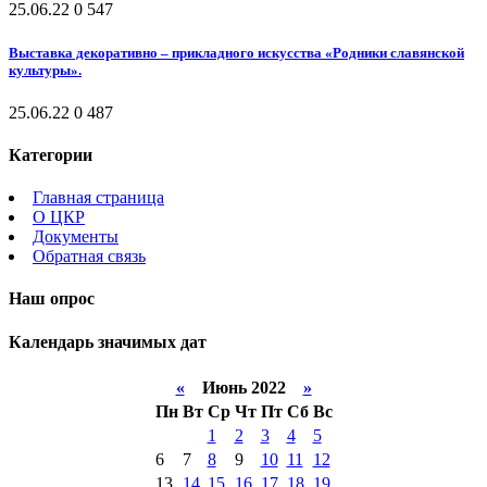
25.06.22
0
547
Выставка декоративно – прикладного искусства «Родники славянской
культуры».
25.06.22
0
487
Категории
Главная страница
О ЦКР
Документы
Обратная связь
Наш опрос
Календарь значимых дат
«
Июнь 2022
»
Пн
Вт
Ср
Чт
Пт
Сб
Вс
1
2
3
4
5
6
7
8
9
10
11
12
13
14
15
16
17
18
19