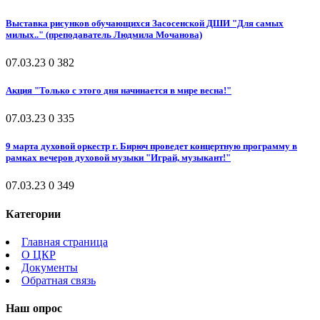
Выставка рисунков обучающихся Засосенской ДШИ "Для самых
милых.." (преподаватель Людмила Мочанова)
07.03.23
0
382
Акция "Только с этого дня начинается в мире весна!"
07.03.23
0
335
9 марта духовой оркестр г. Бирюч проведет концертную программу в
рамках вечеров духовой музыки "Играй, музыкант!"
07.03.23
0
349
Категории
Главная страница
О ЦКР
Документы
Обратная связь
Наш опрос